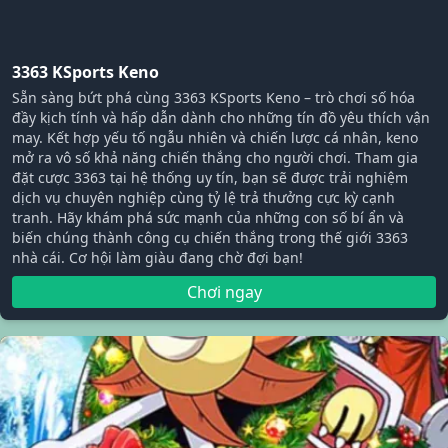
3363 KSports Keno
Sẵn sàng bứt phá cùng 3363 KSports Keno – trò chơi số hóa
đầy kịch tính và hấp dẫn dành cho những tín đồ yêu thích vận
may. Kết hợp yếu tố ngẫu nhiên và chiến lược cá nhân, keno
mở ra vô số khả năng chiến thắng cho người chơi. Tham gia
đặt cược 3363 tại hệ thống uy tín, bạn sẽ được trải nghiệm
dịch vụ chuyên nghiệp cùng tỷ lệ trả thưởng cực kỳ cạnh
tranh. Hãy khám phá sức mạnh của những con số bí ẩn và
biến chúng thành công cụ chiến thắng trong thế giới 3363
nhà cái. Cơ hội làm giàu đang chờ đợi bạn!
Chơi ngay