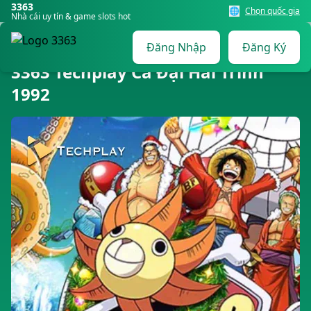
3363
🌐
Chọn quốc gia
Nhà cái uy tín & game slots hot
Đăng Nhập
Đăng Ký
3363 Techplay Cá Đại Hải Trình
1992