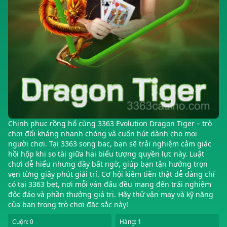
Chinh phục rồng hổ cùng 3363 Evolution Dragon Tiger – trò
chơi đối kháng nhanh chóng và cuốn hút dành cho mọi
người chơi. Tại 3363 song bac, bạn sẽ trải nghiệm cảm giác
hồi hộp khi so tài giữa hai biểu tượng quyền lực này. Luật
chơi dễ hiểu nhưng đầy bất ngờ, giúp bạn tận hưởng trọn
vẹn từng giây phút giải trí. Cơ hội kiếm tiền thật dễ dàng chỉ
có tại 3363 bet, nơi mỗi ván đấu đều mang đến trải nghiệm
độc đáo và phần thưởng giá trị. Hãy thử vận may và kỹ năng
của bạn trong trò chơi đặc sắc này!
Cuộn: 0
Hàng: 1