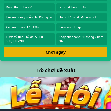
Dòng thanh toán: 0
Tần suất trúng: 48%
Tần suất quay miễn phí: Không có
Thắng lớn nhất: x9 tiền cược
Xác suất thắng lớn: 12%
Biến động: Thấp
Cược tối thiểu-tối đa: 5,000 -
Ngày phát hành: 10 tháng 2 năm
500,000 VNĐ
2023
Chơi ngay
Trò chơi đề xuất