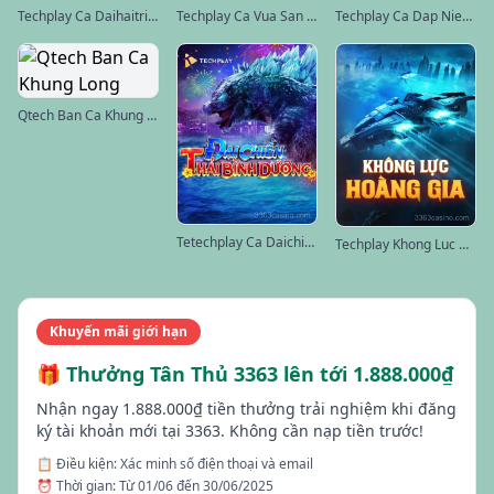
Techplay Ca Daihaitrinh 1992
Techplay Ca Vua San Ca 1993
Techplay Ca Dap Nieu 1998
Qtech Ban Ca Khung Long
Tetechplay Ca Daichien 1990
Techplay Khong Luc Hoang Gia
Khuyến mãi giới hạn
🎁 Thưởng Tân Thủ 3363 lên tới 1.888.000₫
Nhận ngay 1.888.000₫ tiền thưởng trải nghiệm khi đăng
ký tài khoản mới tại 3363. Không cần nạp tiền trước!
📋 Điều kiện: Xác minh số điện thoại và email
⏰ Thời gian: Từ 01/06 đến 30/06/2025