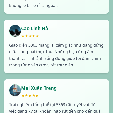
không lo bị rò rỉ ra ngoài.
Cao Linh Hà
★★★★★
5 sao
Giao diện 3363 mang lại cảm giác như đang đứng
giữa sòng bài thực thụ. Những hiệu ứng âm
thanh và hình ảnh sống động giúp tôi đắm chìm
trong từng ván cược, rất thư giãn.
Mai Xuân Trang
★★★★★
5 sao
Trải nghiệm tổng thể tại 3363 rất tuyệt vời. Từ
việc đăng ký tài khoản, nạp rút tiền cho đến quá