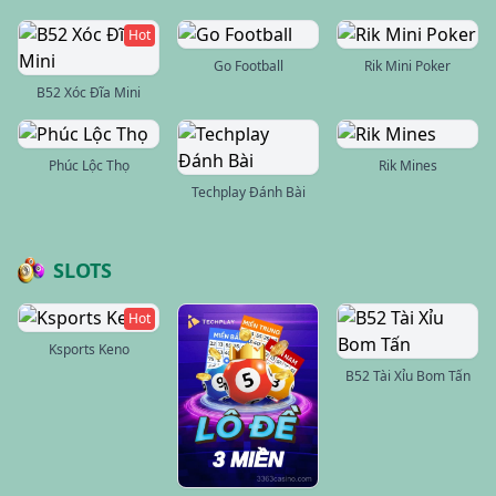
Hot
Go Football
Rik Mini Poker
B52 Xóc Đĩa Mini
Phúc Lộc Thọ
Rik Mines
Techplay Đánh Bài
SLOTS
Hot
Ksports Keno
B52 Tài Xỉu Bom Tấn