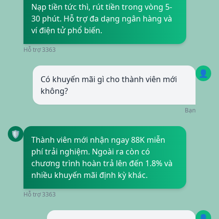
Nạp tiền tức thì, rút tiền trong vòng 5-
30 phút. Hỗ trợ đa dạng ngân hàng và
ví điện tử phổ biến.
Hỗ trợ 3363
👤
Có khuyến mãi gì cho thành viên mới
không?
Bạn
🛡️
Thành viên mới nhận ngay 88K miễn
phí trải nghiệm. Ngoài ra còn có
chương trình hoàn trả lên đến 1.8% và
nhiều khuyến mãi định kỳ khác.
Hỗ trợ 3363
👤