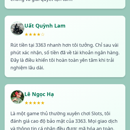
Uất Quỳnh Lam
★★★★☆
4 sao
Rút tiền tại 3363 nhanh hơn tôi tưởng. Chỉ sau vài
phút xác nhận, số tiền đã về tài khoản ngân hàng.
Đây là điều khiến tôi hoàn toàn yên tâm khi trải
nghiệm lâu dài.
Lê Ngọc Hạ
★★★★★
5 sao
Là một game thủ thường xuyên chơi Slots, tôi
đánh giá cao độ bảo mật của 3363. Mọi giao dịch
và thông tin cá nhân đều được mã hóa an toàn,