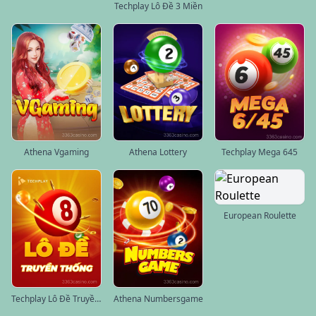
Techplay Lô Đề 3 Miền
Athena Vgaming
Athena Lottery
Techplay Mega 645
European Roulette
Techplay Lô Đề Truyền Thống
Athena Numbersgame