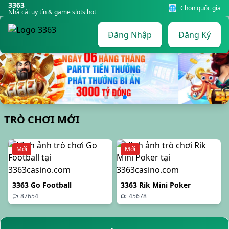
3363
🌐
Chọn quốc gia
Nhà cái uy tín & game slots hot
Đăng Nhập
Đăng Ký
💸
29/06/2026 Nguy*** nhan thuong 850,000 VND ✨
TRÒ CHƠI MỚI
Mới
Mới
3363 Go Football
3363 Rik Mini Poker
87654
45678
29/06/2026 Ng*** rut tien thanh cong 1,600,000 VND 💸