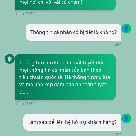
mọi nơi chỉ với vài cú chạm!
Hỗ trợ 3363
👤
Thông tin cá nhân có bị tiết lộ không?
Bạn
🛡️
Chúng tôi cam kết bảo mật tuyệt đối
mọi thông tin cá nhân của bạn theo
tiêu chuẩn quốc tế. Hệ thống tường lửa
và mã hóa kép đảm bảo an toàn tuyệt
đối.
Hỗ trợ 3363
👤
Làm sao để liên hệ hỗ trợ khách hàng?
Bạn