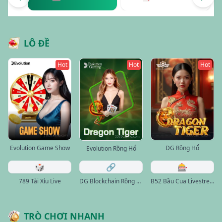
LÔ ĐỀ
Hot
Hot
Hot
Evolution Game Show
DG Rồng Hổ
Evolution Rồng Hổ
🎲
🔗
🎰
789 Tài Xỉu Live
DG Blockchain Rồng Hổ
B52 Bầu Cua Livestream
TRÒ CHƠI NHANH